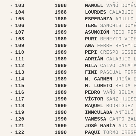
103 1988 MANUEL
VAÑÓ DOMÉN
104 1988 LOURDES
CALABUIG 
105 1989 ESPERANZA
AGULLÓ 
106 1989 TERE
SANCHIS DOMÉ
107 1989 ASUNCIÓN
RICO PER
108 1989 PURI
BENEYTO VIC
109 1989 ANA
FERRE BENEYT
110 1989 PEPI
CRESPO GISB
111 1989 ADRIÁN
CALABUIG L
112 1989 MILA
CALVO CALATA
113 1989 FINI
PASCUAL FER
114 1989 M. CARMEN
UREÑA E
115 1989 M. LORETO
BELDA P
116 1989 PEDRO
VAÑÓ BELDA
117 1990 VÍCTOR
SANZ HUES
118 1990 RAQUEL
RODRÍGUEZ 
119 1990 INMCULADA
ANTOLÍ 
120 1990 VANESSA
CANTÓ BAL
121 1990 JOSÉ MARÍA
AUNIÓN
122 1990 PAQUI
TORMO CRES