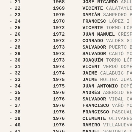
21 1968 JOSÉ RICARDO
AGUL
22 1969 VICENTE
CALATAYUD
23 1970 DAMIÁN
SAMPEDRO B
24 1970 FRANCESC
LÓPEZ I 
25 1972 VICENTE
TORMO LÓ
26 1972 JUAN MANUEL
CRESP
27 1972 CONRADO
VALDÉS GI
28 1973 SALVADOR
PUERTO B
29 1973 SALVADOR
CANTÓ MO
30 1973 JOAQUÍN
TORMO LÓ
31 1974 VICENT
VERDÚ DOMÉ
32 1974 JAIME
CALABUIG PA
33 1975 JAIME
MOLINA JUA
34 1975 JUAN ANTONIO
DOMÉ
35 1976 ANDRÉS
ASENSIO BE
36 1976 SALVADOR
VIDAL CA
37 1976 FRANCISCO
VAÑÓ MO
38 1976 FRANCISCO
PASCUAL
39 1976 CLEMENTE
OLIVARES
40 1976 RAMIRO
VILLANUEVA
41 1976 MANUEL
SANTONJA C