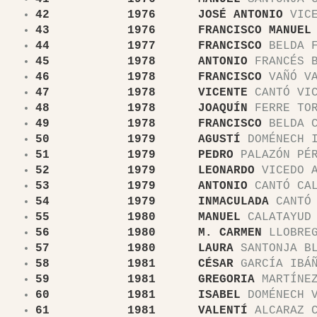
42 1976 JOSÉ ANTONIO
VICE
43 1976 FRANCISCO
MANUEL
44 1977 FRANCISCO
BELDA F
45 1978 ANTONIO
FRANCÉS B
46 1978 FRANCISCO
VAÑÓ VA
47 1978 VICENTE
CANTÓ VIC
48 1978 JOAQUÍN
FERRE TO
49 1978 FRANCISCO
BELDA C
50 1979 AGUSTÍ
DOMÉNECH I
51 1979 PEDRO
PALAZÓN PÉ
52 1979 LEONARDO
VICEDO A
53 1979 ANTONIO
CANTÓ CAL
54 1979 INMACULADA
CANTÓ 
55 1980 MANUEL
CALATAYUD 
56 1980 M. CARMEN
LLOBREG
57 1980 LAURA
SANTONJA BL
58 1981 CÉSAR
GARCÍA IBÁ
59 1981 GREGORIA
MARTÍNEZ
60 1981 ISABEL
DOMÉNECH V
61 1981 VALENTÍ
ALCARAZ C