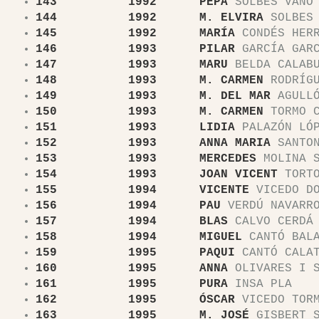
143 1992 PEPA
SOLBES VAÑÓ
144 1992 M. ELVIRA
SOLBES 
145 1992 MARÍA
CONDÉS HERR
146 1993 PILAR
GARCÍA GAR
147 1993 MARU
BELDA CALAB
148 1993 M. CARMEN
RODRÍGU
149 1993 M. DEL MAR
AGULLÓ
150 1993 M. CARMEN
TORMO C
151 1993 LIDIA
PALAZÓN LÓ
152 1993 ANNA MARIA
SANTON
153 1993 MERCEDES
MOLINA S
154 1993 JOAN VICENT
TORTO
155 1994 VICENTE
VICEDO DO
156 1994 PAU
VERDÚ NAVARR
157 1994 BLAS
CALVO CERDÁ
158 1994 MIGUEL
CANTÓ BALA
159 1995 PAQUI
CANTÓ CALAT
160 1995 ANNA
OLIVARES I S
161 1995 PURA
INSA PLA
162 1995 ÓSCAR
VICEDO TOR
163 1995 M. JOSÉ
GISBERT S