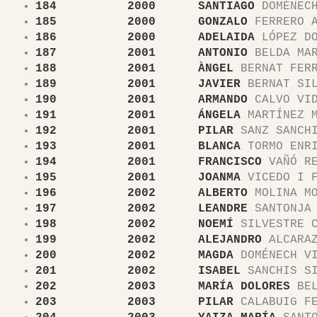
184 2000 SANTIAGO
DOMÉNECH
185 2000 GONZALO
FERRERO A
186 2000 ADELAIDA
LÓPEZ DO
187 2001 ANTONIO
BELDA MAR
188 2001 ÀNGEL
BERNAT FER
189 2001 JAVIER
BERNAT SIL
190 2001 ARMANDO
CALVO VI
191 2001 ÁNGELA
MARTÍNEZ M
192 2001 PILAR
SANZ SANCH
193 2001 BLANCA
TORMO ENRI
194 2001 FRANCISCO
VAÑÓ RE
195 2001 JOANMA
VICEDO I F
196 2002 ALBERTO
MOLINA MO
197 2002 LEANDRE
SANTONJA 
198 2002 NOEMÍ
SILVESTRE C
199 2002 ALEJANDRO
ALCARAZ
200 2002 MAGDA
DOMÉNECH VI
201 2002 ISABEL
SANCHIS SI
202 2003 MARÍA DOLORES
BEL
203 2003 PILAR
CALABUIG FE