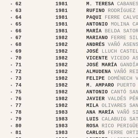
62 1981 M. TERESA
CABANES
63 1981 RUFINO
RODRÍGUEZ 
64
1981 PAQUI
FERRE CALV
65 1981 ANTONIO
MOLINA CA
66 1981 MARÍA
BELDA SATOR
67 1982 MARIANO
FERRE SIL
68 1982 ANDRÉS
VAÑÓ ASEN
69 1982 JOSÉ
LLUCH CASTE
70 1982 VICENTE
VICEDO AS
71 1982 JOSÉ MARÍA
GANDÍA
72 1982 ALMUDENA
VAÑÓ RE
73 1982 FELIPE
DOMÉNECH V
74 1982 M. AMPARO
PUERTO 
75 1982 ANTONIO
CANTÓ SA
76 1982 JAVIER
VALDÉS PÉ
77 1982 MILA
OLIVARES SA
78 1983 ANA MARÍA
VAÑÓ SI
79 1983 LUIS
CALABUIG SAT
80 1983 ROSA
RICO PERIGÜ
81 1983 CARLOS
FERRE ORT