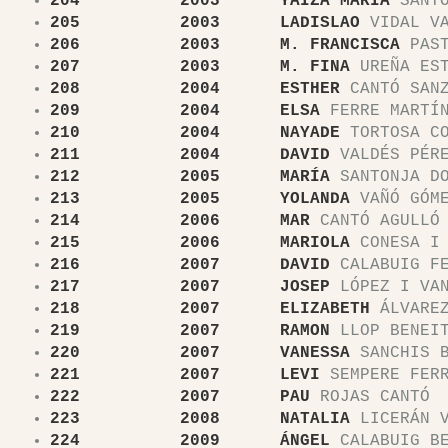
204 2003 YAIZA MARÍA
SANTO
205 2003 LADISLAO
VIDAL VA
206 2003 M. FRANCISCA
PAST
207 2003 M. FINA
UREÑA EST
208 2004 ESTHER
CANTÓ SAN
209 2004 ELSA
FERRE MARTÍ
210 2004 NAYADE
TORTOSA CO
211 2004 DAVID
VALDÉS PÉR
212
2005 MARÍA
SANTONJA DO
213 2005 YOLANDA
VAÑÓ GÓM
214 2006 MAR
CANTÓ AGULLÓ
215 2006 MARIOLA
CONESA I 
216 2007 DAVID
CALABUIG FE
217 2007 JOSEP
LÓPEZ I VA
218 2007 ELIZABETH
ÁLVAREZ
219 2007 RAMON
LLOP BENEI
220 2007 VANESSA
SANCHIS B
221 2007 LEVI
SEMPERE FER
222 2007 PAU
ROJAS CANTÓ
223 2008 NATALIA
LICERÁN V
224 2009 ÁNGEL
CALABUIG BE