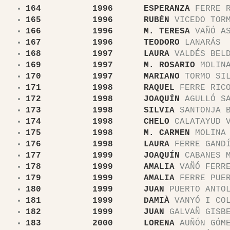
164 1996 ESPERANZA
FERRE R
165 1996 RUBÉN
VICEDO TOR
166 1996 M. TERESA
VAÑÓ AS
167 1996 TEODORO
LANARÁS
168 1997 LAURA
VALDÉS BEL
169 1997 M. ROSARIO
MOLINA
170 1997 MARIANO
TORMO SIL
171 1998 RAQUEL
FERRE RIC
172 1998 JOAQUÍN
AGULLÓ SA
173 1998 SILVIA
SANTONJA B
174 1998 CHELO
CALATAYUD V
175 1998 M. CARMEN
MOLINA 
176 1998 LAURA
FERRE GAND
177 1999 JOAQUÍN
CABANES M
178 1999 AMALIA
VAÑÓ FERR
179 1999 AMALIA
FERRE PUE
180 1999 JUAN
PUERTO ANTO
181 1999 DAMIÀ
VANYÓ I COL
182 1999 JUAN
GALVAÑ GISB
183 2000 LORENA
AUÑÓN GÓM