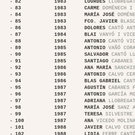
82 1983 LOURDES
LLOBREGAT
83 1983 CARME
DOMÉNECH I 
84 1983 MARÍA JOSÉ
DOMÉNE
85 1983 FCO. JAVIER
BLASC
86 1983 DOLORES
CANTÓ ANT
87 1984 BLAI
VANYÓ I VIC
88 1984 ANTONIO
CANTÓ VIC
89 1985 ANTONIO
VAÑÓ CORA
90 1985 SALVADOR
CANTÓ LU
91 1985 SANTIAGO
CABANES 
92 1986 ANA MARÍA
SANCHIS
93 1986 ANTONIO
CALVO CE
94 1986 BLAS GABRIEL
CANT
95 1987 AGUSTÍN
CABANES F
96 1987 ANTONIO
GARCÍA MO
97 1987 ADRIANA
LLOBREGAT
98 1987 MARÍA JOSÉ
SANZ A
99 1987 TERESA
SILVESTRE 
100 1987 ANA
VICEDO MOLIN
101 1988 JAVIER
CALVO CER
102 1988 LIDIA
FERRE CANT