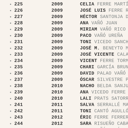
225 2009 CELIA
FERRE MARTÍ
226 2009 JOSÉ LUIS
FERRE R
227 2009 HÉCTOR
SANTONJA D
228 2009 ANA
VAÑÓ JUAN
229 2009 MIRIAM
VAÑÓ RICO
230 2009 PACO
VAÑÓ UREÑA
231 2009 TONI
VICEDO SANC
232 2009 JOSÉ M.
BENEYTO M
233 2009 JOSÉ
VICENTE
CALA
234 2009 VICENT
FERRE TOR
235 2009 CHARI
GARCÍA BRU
236 2009 DAVID
PALAO VAÑÓ
237 2009 ÓSCAR
SILVESTRE P
238 2010 NACHO
BELDA SANJ
239 2010 ANA
VICEDO FERRE
240 2010 LALI
PRATS SATOR
241 2011 SALVA
SERRALLÉ MA
242 2011 TONI
CANTÓ AGULL
243 2012 ÉRIC
FERRE FERRE
244 2012 SARA
RISUEÑO CABA