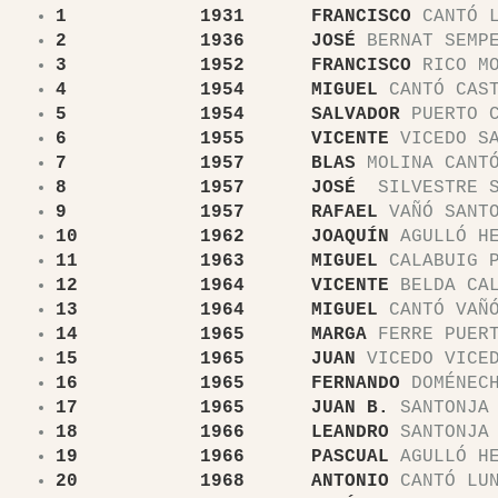
1 1931 FRANCISCO
CANTÓ L
2 1936 JOSÉ
BERNAT SEMP
3 1952 FRANCISCO
RICO MO
4 1954 MIGUEL
CANTÓ CAST
5 1954 SALVADOR
PUERTO C
6 1955 VICENTE
VICEDO S
7 1957 BLAS
MOLINA CANT
8 1957 JOSÉ
SILVESTRE 
9 1957 RAFAEL
VAÑÓ SANTO
10 1962 JOAQUÍN
AGULLÓ HE
11 1963 MIGUEL
CALABUIG P
12 1964 VICENTE
BELDA CAL
13 1964 MIGUEL
CANTÓ VAÑ
14 1965 MARGA
FERRE PUER
15 1965 JUAN
VICEDO VICE
16 1965 FERNANDO
DOMÉNECH
17 1965 JUAN B.
SANTONJA 
18 1966 LEANDRO
SANTONJA 
19 1966 PASCUAL
AGULLÓ HE
20 1968 ANTONIO
CANTÓ LU