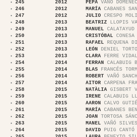
245 2012 PEPA
VAÑÓ DOMÉNE
246 2012 MARÍA
CABANES SAN
247 2012 JULIO
CRESPO MOL
248 2013 BEATRIZ
LLOPIS V
249 2013 MANUEL
CALATAYUD 
250 2013 CRISTÓBAL
CONESA 
251 2013 RAFAEL
REQUENA D
252 2013 LEÓN
DENIEL TORT
253 2013 CLARA
FERRE VIDA
254 2014 FERRAN
CALABUIG B
255 2014 BLAS
FRANCÉS TOR
256 2014 ROBERT
VAÑÓ SANC
257 2014 AITOR
CARPENA FRA
258 2015 NATÀLIA
GISBERT V
259 2015 IRENE
CALABUIG LL
260 2015 AARON
CALVO GUTIÉ
261 2015 MARÍA
CABANES BEN
262 2015 JOAN
TORTOSA SÁNC
263 2015 MANEL
VAÑÓ SILVES
264 2015
DAVID
PUIG CANTÓ
265 2015
LAURA
BENEYTO SIL