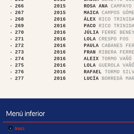
266 2015 ROSA ANA
CAMPAYO 
267 2015 MAICA
CAMPOS GÓM
268 2016 ÁLEX
RICO TRINID
269 2016 PACO
RICO TRINID
270 2016 JÚLIA
FERRE BENE
271 2016 LOLA
CRESPO FOS
272 2016 PAULA
CABANES FE
273 2016 FRAN
RIBERA FERR
274 2016 ALEIX
TORMO VAÑÓ
275 2016 LOLA
GUEROLA VAÑ
276 2016 RAFAEL
TORMO SILV
277 2016 LUCÍA
BORREDÀ MAR
Menú inferior
Inici