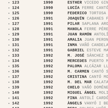
123 1990 ESTHER
VICEDO GI
124 1990 LUCÍA
FERRE CANT
125 1990 FEDERICO
TORTOSA 
126 1991 JOAQUÍN
CABANES F
127 1991 PILAR
SAPLANA AR
128 1991 MANOLA
FERRE PÉR
129 1991 JUAN RAMÓN
ANTOLÍ
130 1991 AMALIA
JUAN PERO
131 1991 INMA
VAÑÓ CANDEL
132 1991 GABRIEL
ESTEVE MA
133 1992 M. JOSÉ
SÁNCHEZ S
134 1992 MERCEDES
PUERTO M
135 1992 PALOMA
ALCÁZAR LL
136 1992 M. CARMEN
CANTÓ S
137 1992 CRISTINA
CANTÓ MO
138 1992 M. DEL MAR
CALATA
139 1992 CHELO
VAÑÓ DOMÉN
140 1992 MIGUEL ÁNGEL
MOLI
141 1992 FINA
ANTOLÍ CARD
142 1992 ÀNGELS
VANYÓ I BE