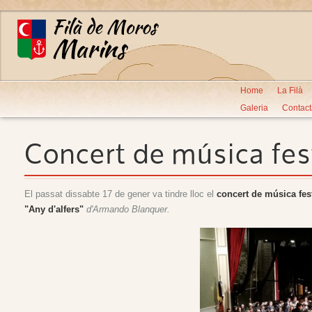
Home
La Filà
Galeria
Contact
Concert de música fes
El passat dissabte 17 de gener va tindre lloc el
concert de música fes
"Any d'alfers"
d'Armando Blanquer.