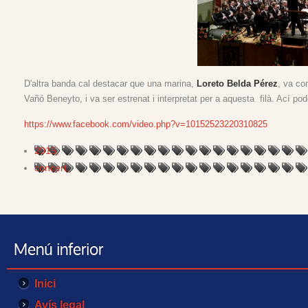
D'altra banda cal destacar que una marina,
Loreto Belda Pérez
, va co
Vañó Beneyto, i va ser estrenat i interpretat per a aquesta filà. 
https://www.facebook.com/video.php?v=10152523220310825
2015,
concert,
Menú inferior
Inici
Avís legal